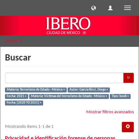
Cambi
naveg
Buscar
Buscar
Ir
Materia: Terrorismo de Estado - México ×
Autor: García Ricci, Diego ×
Fecha: 2021 ×
Materia: Víctimas del terrorismo de Estado - México ×
Tipo: book ×
Fecha: [2020 TO 2021] ×
Mostrar filtros avanzados
Mostrando ítems 1-1 de 1
Privacidad e identificación forense de personas