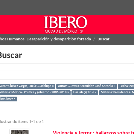
hos Humanos. Desaparición y desaparición forzada
Buscar
Buscar
Autor: Chávez Vargas, Lucía Guadalupe ×
Autor: Guevara Bermúdez, José Antonio ×
Fecha: 201
Materia: México - Política y gobierno - 2006-2018 ×
Has File(s): true ×
Materia: Presidentes - 
Tipo: book ×
ostrando ítems 1-1 de 1
Violencia y terror : hallazgos sobre