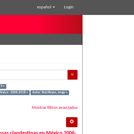
español
Login
Ir
9 ×
México - 2006-2018 ×
Autor: Ruiz Reyes, Jorge ×
Mostrar filtros avanzados
 fosas clandestinas en México 2006-