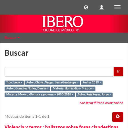
Cambi
naveg
Buscar
Buscar
Ir
Tipo: book ×
Autor: Chávez Vargas, Lucía Guadalupe ×
Fecha: 2019 ×
Autor: González Núñez, Denise ×
Materia: Homicidios - México ×
Materia: México - Política y gobierno - 2006-2018 ×
Autor: Ruiz Reyes, Jorge ×
Mostrar filtros avanzados
Mostrando ítems 1-1 de 1
Violencia y terror : hallazgos sobre fosas clandestinas