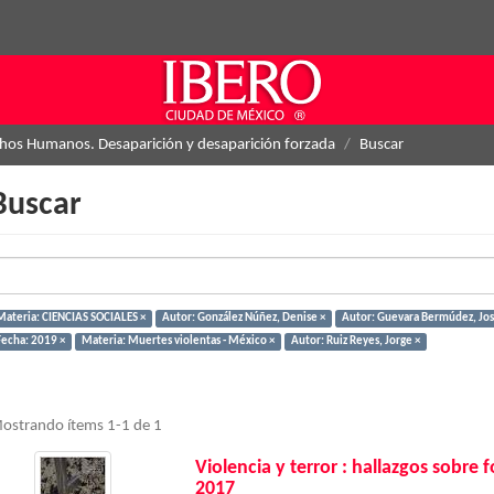
hos Humanos. Desaparición y desaparición forzada
Buscar
Buscar
Materia: CIENCIAS SOCIALES ×
Autor: González Núñez, Denise ×
Autor: Guevara Bermúdez, Jos
Fecha: 2019 ×
Materia: Muertes violentas - México ×
Autor: Ruiz Reyes, Jorge ×
ostrando ítems 1-1 de 1
Violencia y terror : hallazgos sobre
2017