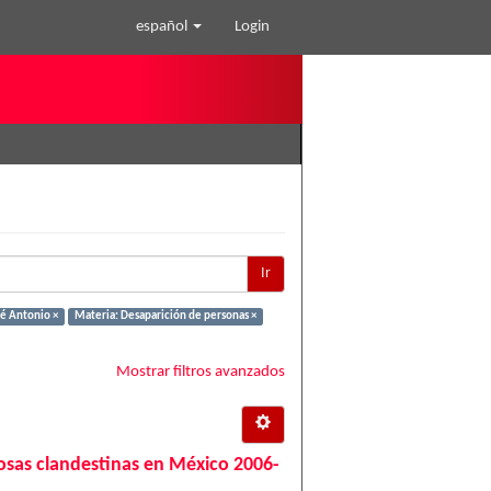
español
Login
Ir
é Antonio ×
Materia: Desaparición de personas ×
Mostrar filtros avanzados
 fosas clandestinas en México 2006-