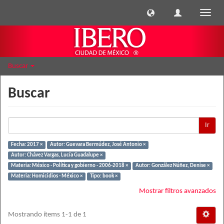
Cambi
naveg
Buscar
Buscar
Ir
Fecha: 2017 ×
Autor: Guevara Bermúdez, José Antonio ×
Autor: Chávez Vargas, Lucía Guadalupe ×
Materia: México - Política y gobierno - 2006-2018 ×
Autor: González Núñez, Denise ×
Materia: Homicidios - México ×
Tipo: book ×
Mostrar filtros avanzados
Mostrando ítems 1-1 de 1