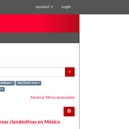
español
Login
Ir
uadalupe ×
Has File(s): true ×
k ×
Mostrar filtros avanzados
 fosas clandestinas en México