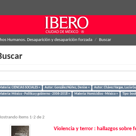
hos Humanos. Desaparición y desaparición forzada
Buscar
Buscar
Materia: CIENCIAS SOCIALES ×
Autor: González Núñez, Denise ×
Autor: Chávez Vargas, Lucía G
Materia: México - Política y gobierno - 2006-2018 ×
Materia: Homicidios - México ×
Tipo: boo
ostrando ítems 1-2 de 2
Violencia y terror : hallazgos sobre