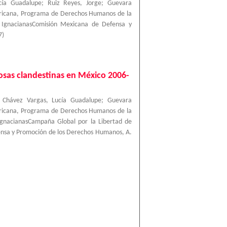
cía Guadalupe
;
Ruiz Reyes, Jorge
;
Guevara
ricana, Programa de Derechos Humanos de la
a IgnacianasComisión Mexicana de Defensa y
7
)
 fosas clandestinas en México 2006-
;
Chávez Vargas, Lucía Guadalupe
;
Guevara
ricana, Programa de Derechos Humanos de la
IgnacianasCampaña Global por la Libertad de
ensa y Promoción de los Derechos Humanos, A.