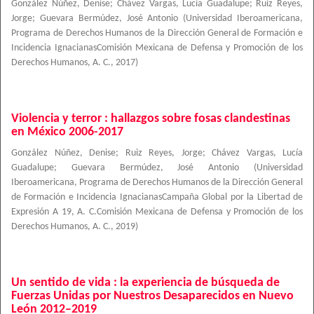
González Núñez, Denise
;
Chávez Vargas, Lucía Guadalupe
;
Ruiz Reyes,
Jorge
;
Guevara Bermúdez, José Antonio
(
Universidad Iberoamericana,
Programa de Derechos Humanos de la Dirección General de Formación e
Incidencia IgnacianasComisión Mexicana de Defensa y Promoción de los
Derechos Humanos, A. C.
,
2017
)
Violencia y terror : hallazgos sobre fosas clandestinas
en México 2006-2017
González Núñez, Denise
;
Ruiz Reyes, Jorge
;
Chávez Vargas, Lucía
Guadalupe
;
Guevara Bermúdez, José Antonio
(
Universidad
Iberoamericana, Programa de Derechos Humanos de la Dirección General
de Formación e Incidencia IgnacianasCampaña Global por la Libertad de
Expresión A 19, A. C.Comisión Mexicana de Defensa y Promoción de los
Derechos Humanos, A. C.
,
2019
)
Un sentido de vida : la experiencia de búsqueda de
Fuerzas Unidas por Nuestros Desaparecidos en Nuevo
León 2012–2019