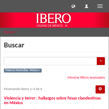
Cambi
naveg
Buscar
Buscar
Ir
Materia: Homicidios - México ×
Mostrar filtros avanzados
Mostrando ítems 1-4 de 4
Violencia y terror : hallazgos sobre fosas clandestinas
en México