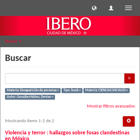
Cambi
naveg
Buscar
Buscar
Ir
Materia: Desaparición de personas ×
Tipo: book ×
Materia: CIENCIAS SOCIALES ×
Autor: González Núñez, Denise ×
Mostrar filtros avanzados
Mostrando ítems 1-2 de 2
Violencia y terror : hallazgos sobre fosas clandestinas
en México