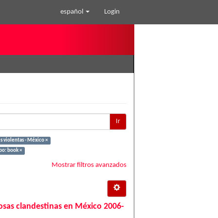
español
Login
Ir
 violentas - México ×
po: book ×
Mostrar filtros avanzados
 fosas clandestinas en México 2006-