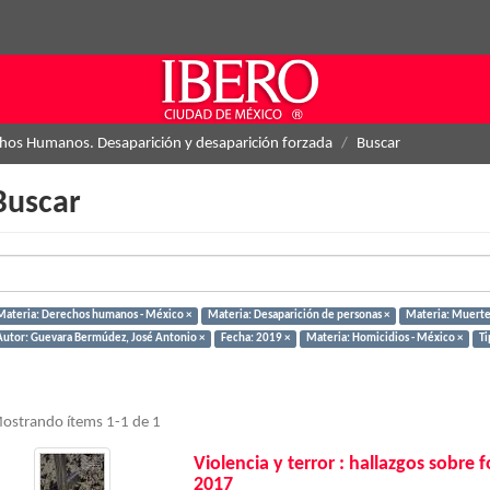
hos Humanos. Desaparición y desaparición forzada
Buscar
Buscar
Materia: Derechos humanos - México ×
Materia: Desaparición de personas ×
Materia: Muertes
Autor: Guevara Bermúdez, José Antonio ×
Fecha: 2019 ×
Materia: Homicidios - México ×
Ti
ostrando ítems 1-1 de 1
Violencia y terror : hallazgos sobre
2017