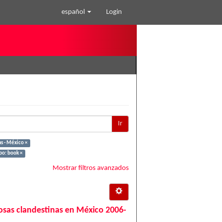
español
Login
Ir
s - México ×
po: book ×
Mostrar filtros avanzados
 fosas clandestinas en México 2006-