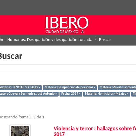
hos Humanos. Desaparición y desaparición forzada
Buscar
Buscar
Materia: CIENCIAS SOCIALES ×
Materia: Desaparición de personas ×
Materia: Muertes violenta
Autor: Guevara Bermúdez, José Antonio ×
Fecha: 2019 ×
Materia: Homicidios - México ×
Ti
ostrando ítems 1-1 de 1
Violencia y terror : hallazgos sobre
2017