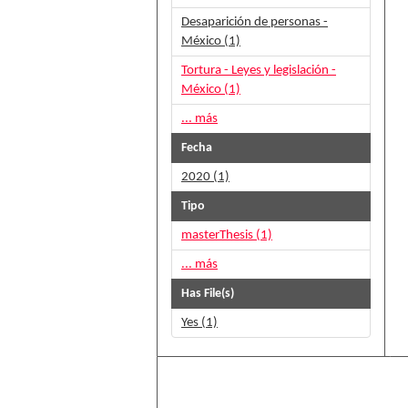
Desaparición de personas -
México (1)
Tortura - Leyes y legislación -
México (1)
... más
Fecha
2020 (1)
Tipo
masterThesis (1)
... más
Has File(s)
Yes (1)