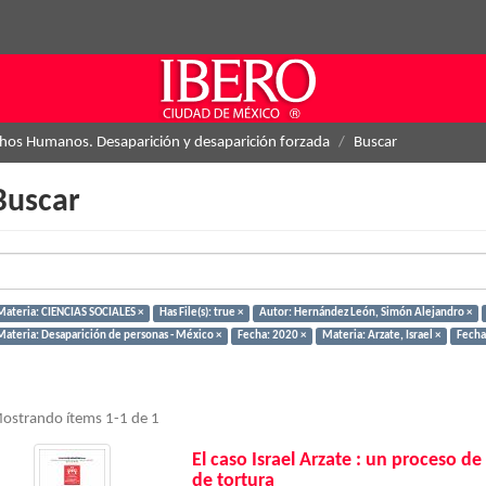
hos Humanos. Desaparición y desaparición forzada
Buscar
Buscar
Materia: CIENCIAS SOCIALES ×
Has File(s): true ×
Autor: Hernández León, Simón Alejandro ×
Materia: Desaparición de personas - México ×
Fecha: 2020 ×
Materia: Arzate, Israel ×
Fecha
ostrando ítems 1-1 de 1
El caso Israel Arzate : un proceso 
de tortura