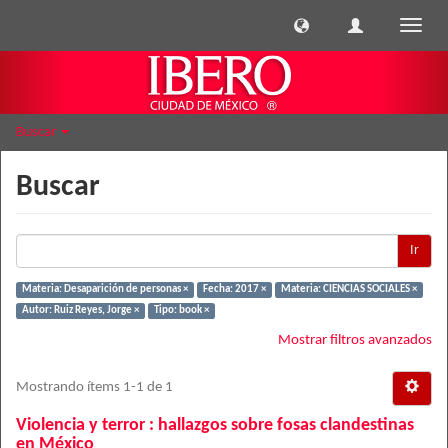
Cambi
naveg
Buscar
Buscar
Ir
Materia: Desaparición de personas ×
Fecha: 2017 ×
Materia: CIENCIAS SOCIALES ×
Autor: Ruiz Reyes, Jorge ×
Tipo: book ×
Mostrar filtros avanzados
Mostrando ítems 1-1 de 1
Violencia y terror : hallazgos sobre fosas clandestinas
en México