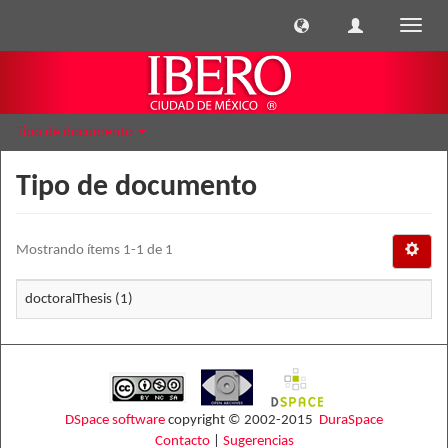
Cambi
naveg
Tipo de documento
Tipo de documento
Mostrando ítems 1-1 de 1
doctoralThesis (1)
DSpace software
copyright © 2002-2015
DuraSpace
Contacto
|
Sugerencias