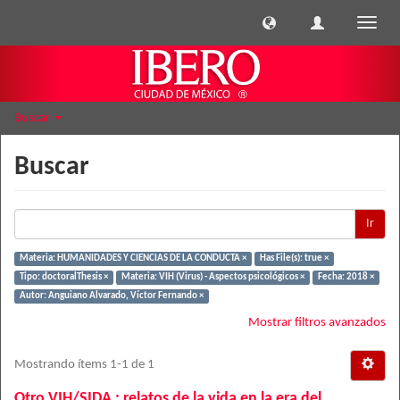
Cambi
naveg
Buscar
Buscar
Ir
Materia: HUMANIDADES Y CIENCIAS DE LA CONDUCTA ×
Has File(s): true ×
Tipo: doctoralThesis ×
Materia: VIH (Virus) - Aspectos psicológicos ×
Fecha: 2018 ×
Autor: Anguiano Alvarado, Víctor Fernando ×
Mostrar filtros avanzados
Mostrando ítems 1-1 de 1
Otro VIH/SIDA : relatos de la vida en la era del