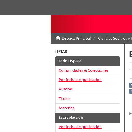
DSpace Principal
Ciencias Sociales y 
LISTAR
Todo DSpace
Comunidades & Colecciones
Por fecha de publicación
H
Autores
Títulos
Materias
M
Esta colección
Por fecha de publicación