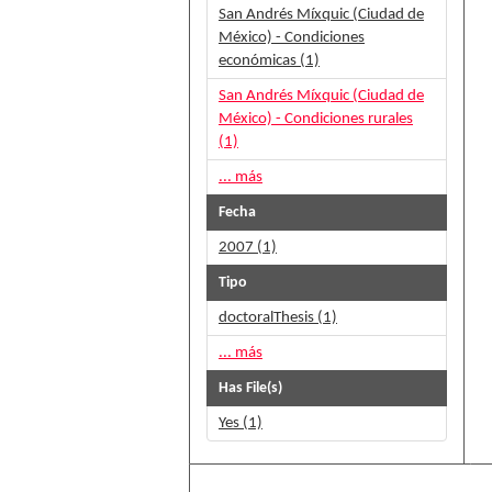
San Andrés Míxquic (Ciudad de
México) - Condiciones
económicas (1)
San Andrés Míxquic (Ciudad de
México) - Condiciones rurales
(1)
... más
Fecha
2007 (1)
Tipo
doctoralThesis (1)
... más
Has File(s)
Yes (1)