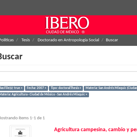
Políticas
Tesis
Doctorado en Antropología Social
Buscar
Buscar
as File(s): true ×
Fecha: 2007 ×
Tipo: doctoralThesis ×
Materia: San Andrés Míxquic (Ciuda
Materia: Agricultura - Ciudad de México - San Andrés Míxquic ×
ostrando ítems 1-1 de 1
Agricultura campesina, cambio y p