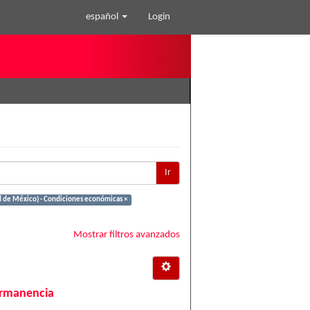
español
Login
Ir
d de México) - Condiciones económicas ×
Mostrar filtros avanzados
ermanencia