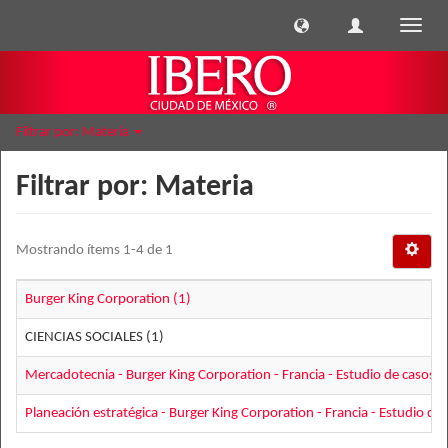
Cambi
naveg
Filtrar por: Materia
Filtrar por: Materia
Mostrando ítems 1-4 de 1
Burger King Corporation (1)
CIENCIAS SOCIALES (1)
Mercadotecnia - Burger King Corporation - Francia - Estudio de casos (
Planeación estratégica - Burger King Corporation - Francia - Estudio de 