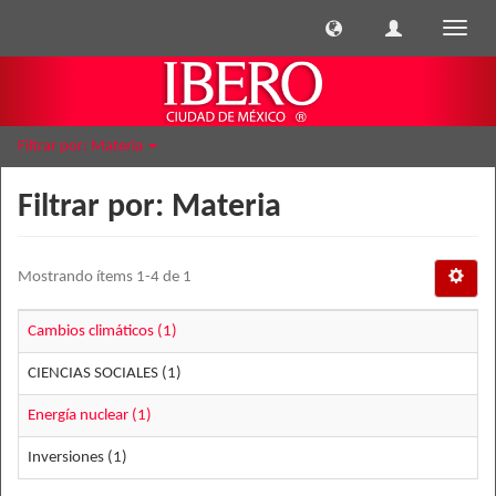
Cambi
naveg
Filtrar por: Materia
Filtrar por: Materia
Mostrando ítems 1-4 de 1
Cambios climáticos (1)
CIENCIAS SOCIALES (1)
Energía nuclear (1)
Inversiones (1)