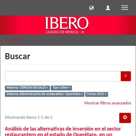
Cambi
naveg
Buscar
Buscar
Ir
Materia: CIENCIAS SOCIALES ×
Tipo: other ×
Materia: Administración de restaurantes - Querétaro ×
Fecha: 2021 ×
Mostrar filtros avanzados
Mostrando ítems 1-1 de 1
Análisis de las alternativas de inversión en el sector
restaurantero en el estado de Querétaro, en un