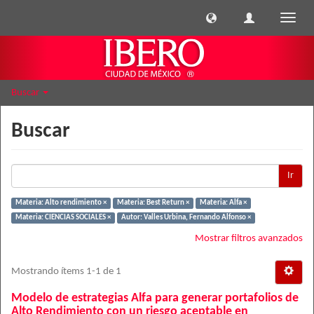
Cambi
naveg
Buscar
Buscar
Ir
Materia: Alto rendimiento ×
Materia: Best Return ×
Materia: Alfa ×
Materia: CIENCIAS SOCIALES ×
Autor: Valles Urbina, Fernando Alfonso ×
Mostrar filtros avanzados
Mostrando ítems 1-1 de 1
Modelo de estrategias Alfa para generar portafolios de
Alto Rendimiento con un riesgo aceptable en