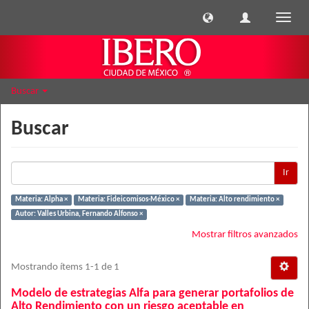
Cambi
naveg
Buscar
Buscar
Ir
Materia: Alpha ×
Materia: Fideicomisos-México ×
Materia: Alto rendimiento ×
Autor: Valles Urbina, Fernando Alfonso ×
Mostrar filtros avanzados
Mostrando ítems 1-1 de 1
Modelo de estrategias Alfa para generar portafolios de
Alto Rendimiento con un riesgo aceptable en