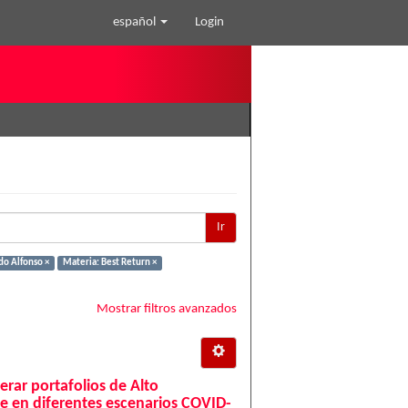
español
Login
Ir
do Alfonso ×
Materia: Best Return ×
Mostrar filtros avanzados
erar portafolios de Alto
e en diferentes escenarios COVID-