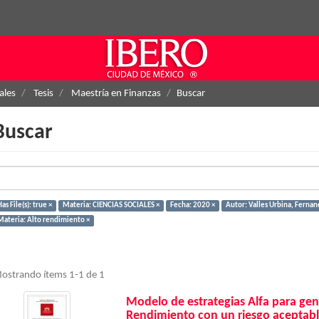
ales
Tesis
Maestría en Finanzas
Buscar
Buscar
as File(s): true ×
Materia: CIENCIAS SOCIALES ×
Fecha: 2020 ×
Autor: Valles Urbina, Fernan
Materia: Alto rendimiento ×
ostrando ítems 1-1 de 1
Modelo de estrategias Alfa para gen
Rendimiento con un riesgo aceptabl