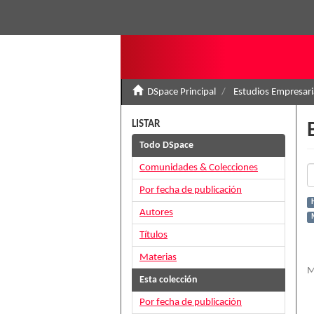
DSpace Principal
Estudios Empresari
LISTAR
Todo DSpace
Comunidades & Colecciones
Por fecha de publicación
H
Autores
Títulos
Materias
M
Esta colección
Por fecha de publicación