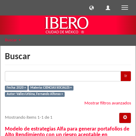
Cambi
naveg
Buscar
Buscar
Ir
Fecha: 2020 ×
Materia: CIENCIAS SOCIALES ×
Autor: Valles Urbina, Fernando Alfonso ×
Mostrar filtros avanzados
Mostrando ítems 1-1 de 1
Modelo de estrategias Alfa para generar portafolios de
Alto Rendimiento con un riesgo aceptable en