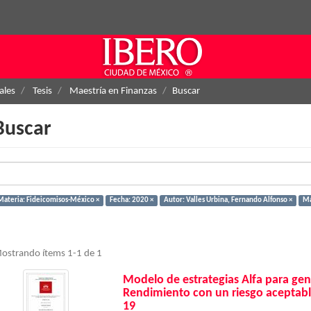
ales
Tesis
Maestría en Finanzas
Buscar
Buscar
Materia: Fideicomisos-México ×
Fecha: 2020 ×
Autor: Valles Urbina, Fernando Alfonso ×
Ma
ostrando ítems 1-1 de 1
Modelo de estrategias Alfa para gen
Rendimiento con un riesgo aceptabl
19