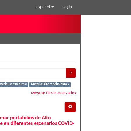
español
Login
Ir
teria: Best Return ×
Materia: Alto rendimiento ×
Mostrar filtros avanzados
erar portafolios de Alto
e en diferentes escenarios COVID-