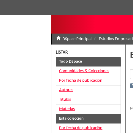
DSpace Principal
Estudios Empresari
LISTAR
Todo DSpace
Comunidades & Colecciones
Por fecha de publicación
Autores
Títulos
M
Materias
Esta colección
Por fecha de publicación