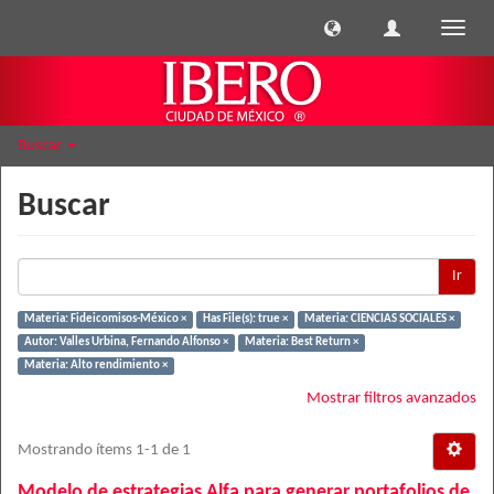
Cambi
naveg
Buscar
Buscar
Ir
Materia: Fideicomisos-México ×
Has File(s): true ×
Materia: CIENCIAS SOCIALES ×
Autor: Valles Urbina, Fernando Alfonso ×
Materia: Best Return ×
Materia: Alto rendimiento ×
Mostrar filtros avanzados
Mostrando ítems 1-1 de 1
Modelo de estrategias Alfa para generar portafolios de