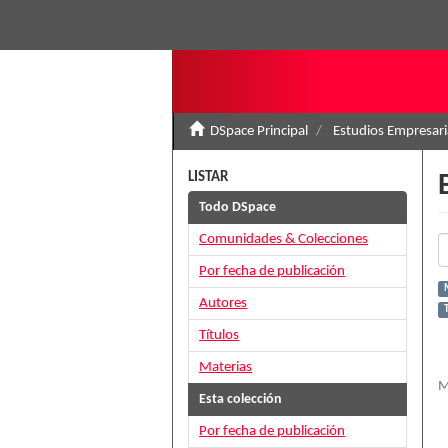
DSpace Principal
Estudios Empresari
LISTAR
Todo DSpace
Comunidades & Colecciones
Por fecha de publicación
Autores
T
Títulos
Materias
M
Esta colección
Por fecha de publicación