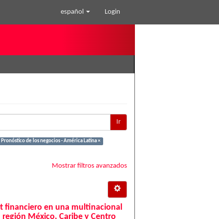
español
Login
Ir
 Pronóstico de los negocios - América Latina ×
Mostrar filtros avanzados
t financiero en una multinacional
a región México, Caribe y Centro