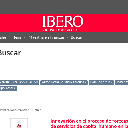
ales
Tesis
Maestría en Finanzas
Buscar
Buscar
Materia: CIENCIAS SOCIALES ×
Autor: Jaramillo Dávila, Carolina ×
Has File(s): true ×
Materia:
ipo: other ×
ostrando ítems 1-1 de 1
Innovación en el proceso de forecas
de servicios de capital humano en l