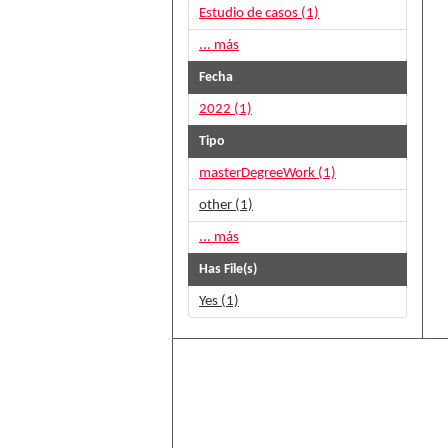
Estudio de casos (1)
... más
Fecha
2022 (1)
Tipo
masterDegreeWork (1)
other (1)
... más
Has File(s)
Yes (1)