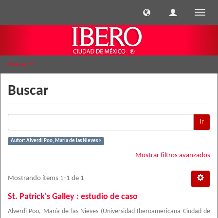
Cambi
naveg
Buscar
Buscar
Ir
Autor: Alverdi Poo, María de las Nieves ×
Mostrar filtros avanzados
Mostrando ítems 1-1 de 1
St. Patrick's Galley : estudio de caso
Alverdi Poo, María de las Nieves
(
Universidad Iberoamericana Ciudad de