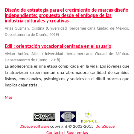
Diseño de estrategia para el crecimiento de marcas diseño
independiente: propuesta desde el enfoque de las
industria culturales y creativas
Arias Guzmán, Cristina
(
Universidad Iberoamericana Ciudad de México.
Departamento de Diseño
,
2019
)
Edii : orientación vocacional centrada en el usuario
Vivian Antón, Alice
(
Universidad Iberoamericana Ciudad de México.
Departamento de Diseño.
,
2018
)
La adolescencia es una etapa complicada en la vida. Los jóvenes que
la atraviesan experimentan una abrumadora cantidad de cambios
físicos, emocionales, psicológicos y sociales en el difícil proceso que
implica dejar atrás ...
Más
DSpace software
copyright © 2002-2015
DuraSpace
Contacto
|
Sugerencias