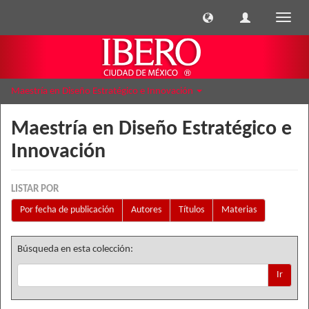
Cambi
naveg
Maestría en Diseño Estratégico e Innovación
Maestría en Diseño Estratégico e
Innovación
LISTAR POR
Por fecha de publicación
Autores
Títulos
Materias
Búsqueda en esta colección:
Ir