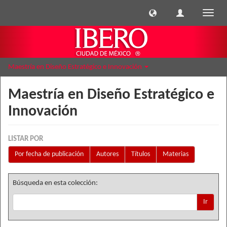
Cambi
naveg
Maestría en Diseño Estratégico e Innovación
Maestría en Diseño Estratégico e
Innovación
LISTAR POR
Por fecha de publicación
Autores
Títulos
Materias
Búsqueda en esta colección:
Ir