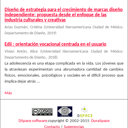
Diseño de estrategia para el crecimiento de marcas diseño
independiente: propuesta desde el enfoque de las
industria culturales y creativas
Arias Guzmán, Cristina
(
Universidad Iberoamericana Ciudad de México.
Departamento de Diseño
,
2019
)
Edii : orientación vocacional centrada en el usuario
Vivian Antón, Alice
(
Universidad Iberoamericana Ciudad de México.
Departamento de Diseño.
,
2018
)
La adolescencia es una etapa complicada en la vida. Los jóvenes que
la atraviesan experimentan una abrumadora cantidad de cambios
físicos, emocionales, psicológicos y sociales en el difícil proceso que
implica dejar atrás ...
Más
DSpace software
copyright © 2002-2015
DuraSpace
Contacto
|
Sugerencias