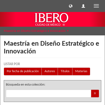
Cambi
naveg
Maestría en Diseño Estratégico e Innovación
Maestría en Diseño Estratégico e
Innovación
LISTAR POR
Por fecha de publicación
Autores
Títulos
Materias
Búsqueda en esta colección:
Ir