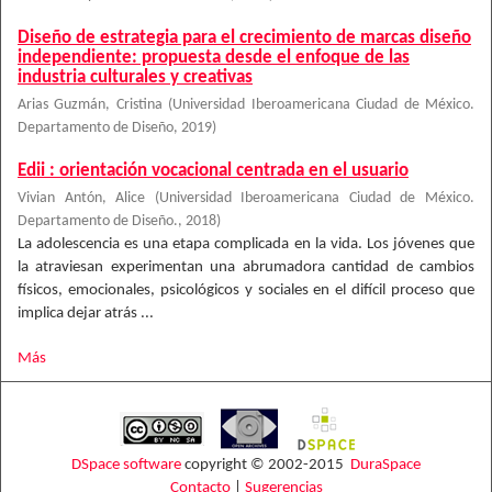
Diseño de estrategia para el crecimiento de marcas diseño
independiente: propuesta desde el enfoque de las
industria culturales y creativas
Arias Guzmán, Cristina
(
Universidad Iberoamericana Ciudad de México.
Departamento de Diseño
,
2019
)
Edii : orientación vocacional centrada en el usuario
Vivian Antón, Alice
(
Universidad Iberoamericana Ciudad de México.
Departamento de Diseño.
,
2018
)
La adolescencia es una etapa complicada en la vida. Los jóvenes que
la atraviesan experimentan una abrumadora cantidad de cambios
físicos, emocionales, psicológicos y sociales en el difícil proceso que
implica dejar atrás ...
Más
DSpace software
copyright © 2002-2015
DuraSpace
Contacto
|
Sugerencias