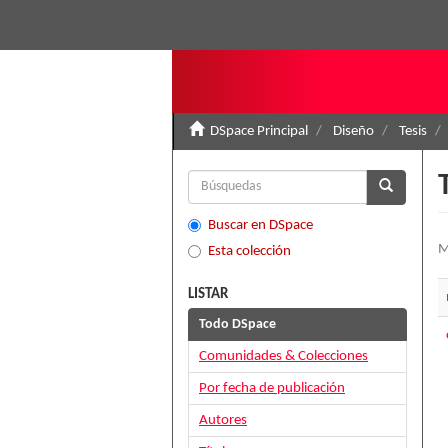
DSpace Principal
Diseño
Tesis
Buscar en DSpace
M
Esta colección
LISTAR
Todo DSpace
Comunidades & Colecciones
Por fecha de publicación
Autores