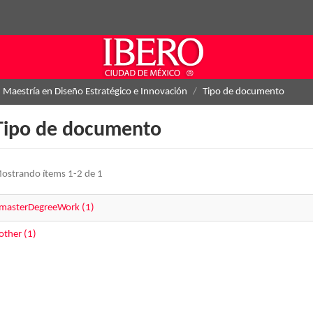
Maestría en Diseño Estratégico e Innovación
Tipo de documento
Tipo de documento
ostrando ítems 1-2 de 1
masterDegreeWork (1)
other (1)