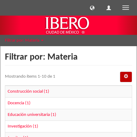
Cambi
naveg
Filtrar por: Materia
Filtrar por: Materia
Mostrando ítems 1-10 de 1
Construcción social (1)
Docencia (1)
Educación universitaria (1)
Investigación (1)