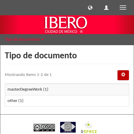
Cambi
naveg
Tipo de documento
Tipo de documento
Mostrando ítems 1-2 de 1
masterDegreeWork (1)
other (1)