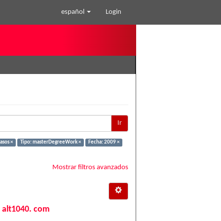
español
Login
Ir
asos ×
Tipo: masterDegreeWork ×
Fecha: 2009 ×
Mostrar filtros avanzados
e alt1040. com