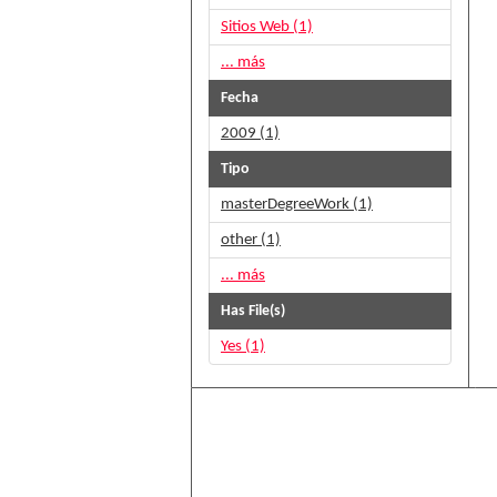
Sitios Web (1)
... más
Fecha
2009 (1)
Tipo
masterDegreeWork (1)
other (1)
... más
Has File(s)
Yes (1)