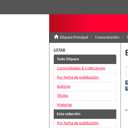
DSpace Principal
Comunicación
LISTAR
Todo DSpace
Comunidades & Colecciones
Por fecha de publicación
Autores
T
Títulos
Materias
M
Esta colección
Por fecha de publicación