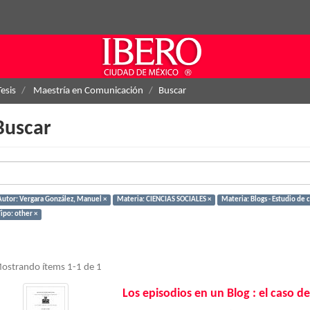
Tesis
Maestría en Comunicación
Buscar
Buscar
Autor: Vergara González, Manuel ×
Materia: CIENCIAS SOCIALES ×
Materia: Blogs - Estudio de c
ipo: other ×
ostrando ítems 1-1 de 1
Los episodios en un Blog : el caso d