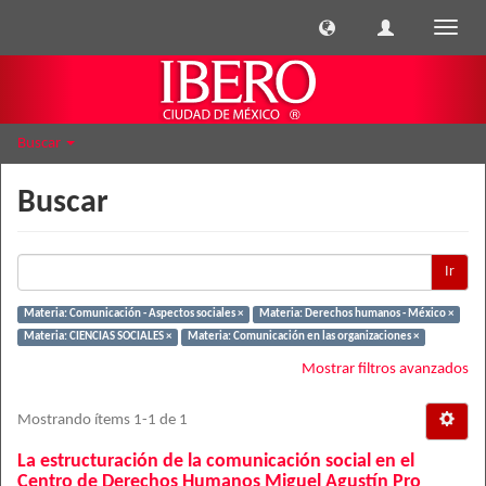
Cambi
naveg
Buscar
Buscar
Ir
Materia: Comunicación - Aspectos sociales ×
Materia: Derechos humanos - México ×
Materia: CIENCIAS SOCIALES ×
Materia: Comunicación en las organizaciones ×
Mostrar filtros avanzados
Mostrando ítems 1-1 de 1
La estructuración de la comunicación social en el
Centro de Derechos Humanos Miguel Agustín Pro