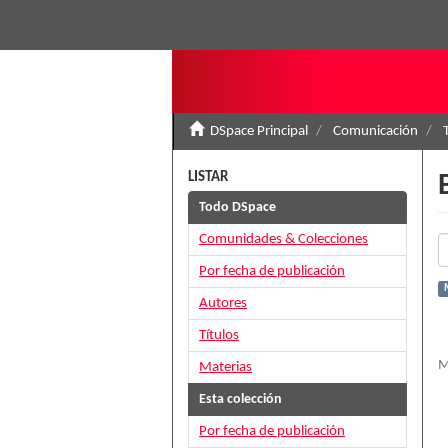
DSpace Principal
Comunicación
LISTAR
Todo DSpace
Comunidades & Colecciones
Por fecha de publicación
M
Autores
Títulos
M
Materias
Esta colección
Por fecha de publicación