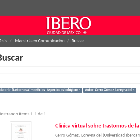
Tesis
Maestría en Comunicación
Buscar
Buscar
ateria: Trastornos alimenticios - Aspectos psicológicos ×
Autor: Cerro Gómez, Loreyna del ×
ostrando ítems 1-1 de 1
Clínica virtual sobre trastornos de l
Cerro Gómez, Loreyna del
(
Universidad Iberoa