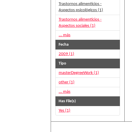
Trastornos alimenticios -
Aspectos psicológicos (1)
Trastornos alimenticios -
Aspectos sociales (1)
... más
Fecha
2009 (1)
Tipo
masterDegreeWork (1)
other (1)
... más
Has File(s)
Yes (1)