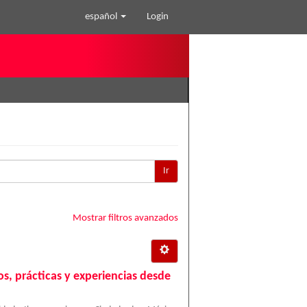
español
Login
Ir
Mostrar filtros avanzados
os, prácticas y experiencias desde