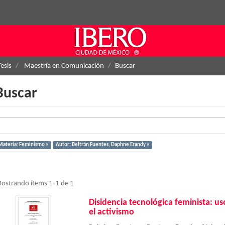
Tesis
Maestría en Comunicación
Buscar
Buscar
Materia: Feminismo ×
Autor: Beltrán Fuentes, Daphne Erandy ×
ostrando ítems 1-1 de 1
Disidencia tecnológica feminista: us
el activismo