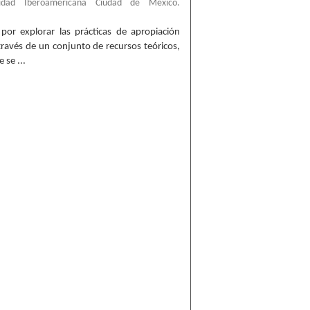
sidad Iberoamericana Ciudad de México.
 por explorar las prácticas de apropiación
través de un conjunto de recursos teóricos,
se ...