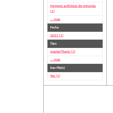
Mujeres activistas de minorías
(1)
... más
Fecha
2021 (1)
Tipo
masterThesis (1)
... más
Has File(s)
Yes (1)