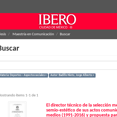
Tesis
Maestría en Comunicación
Buscar
Buscar
Materia: Deportes -- Aspectos sociales ×
Autor: Badillo Nieto, Jorge Alberto ×
ostrando ítems 1-1 de 1
El director técnico de la selección m
semio-estético de sus actos comunic
medios (1991-2016) y propuesta para