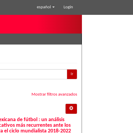
español
Login
Ir
Mostrar filtros avanzados
exicana de fútbol : un análisis
ativos más recurrentes ante los
 el ciclo mundialista 2018-2022