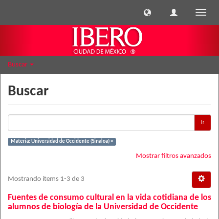
Cambi
naveg
Buscar
Buscar
Ir
Materia: Universidad de Occidente (Sinaloa) ×
Mostrar filtros avanzados
Mostrando ítems 1-3 de 3
Fuentes de consumo cultural en la vida cotidiana de los
alumnos de biología de la Universidad de Occidente