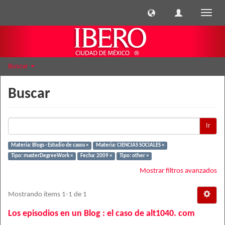
Cambi
naveg
Buscar
Buscar
Ir
Materia: Blogs - Estudio de casos ×
Materia: CIENCIAS SOCIALES ×
Tipo: masterDegreeWork ×
Fecha: 2009 ×
Tipo: other ×
Mostrar filtros avanzados
Mostrando ítems 1-1 de 1
Los episodios en un Blog : el caso de alt1040. com