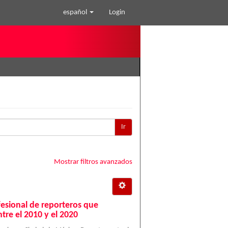
español
Login
Ir
Mostrar filtros avanzados
fesional de reporteros que
tre el 2010 y el 2020