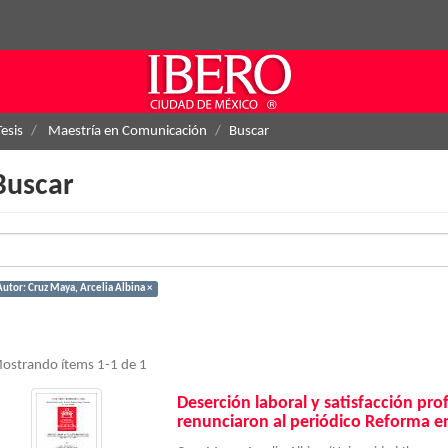
Tesis
Maestría en Comunicación
Buscar
Buscar
Autor: Cruz Maya, Arcelia Albina ×
ostrando ítems 1-1 de 1
Deserción laboral y satisfacción pro
renunciaron al periódico Reforma en