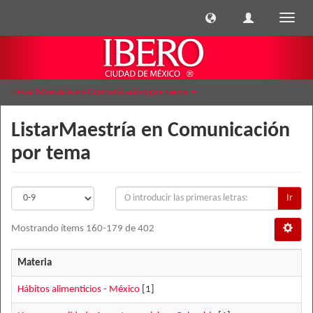
Cambi
naveg
Listar Maestría en Comunicación por tema
ListarMaestría en Comunicación
por tema
Ir
Mostrando ítems 160-179 de 402
Materia
Hábitos alimenticios - México
[1]