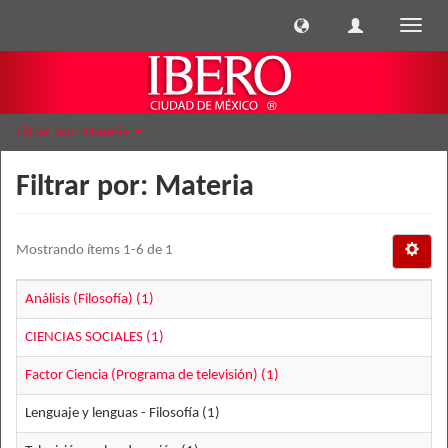
Cambi
naveg
Filtrar por: Materia
Filtrar por: Materia
Mostrando ítems 1-6 de 1
Análisis (Filosofía) (1)
CIENCIAS SOCIALES (1)
Factor Ciencia (Programa de televisión) (1)
Lenguaje y lenguas - Filosofía (1)