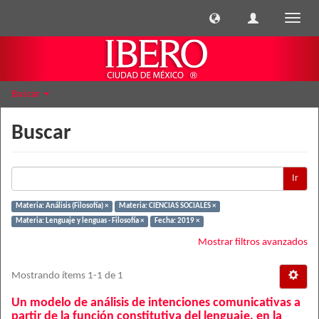
Cambi
naveg
Buscar
Buscar
Ir
Materia: Análisis (Filosofía) ×
Materia: CIENCIAS SOCIALES ×
Materia: Lenguaje y lenguas - Filosofía ×
Fecha: 2019 ×
Mostrar filtros avanzados
Mostrando ítems 1-1 de 1
Un modelo de análisis de intenciones comunicativas a
partir de la función constitutiva del lenguaje, en la