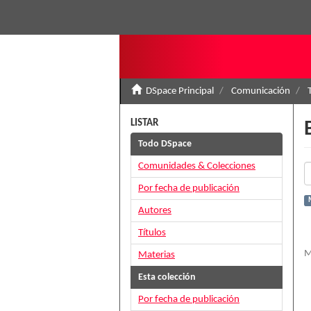
DSpace Principal
Comunicación
LISTAR
Todo DSpace
Comunidades & Colecciones
Por fecha de publicación
M
Autores
Títulos
M
Materias
Esta colección
Por fecha de publicación