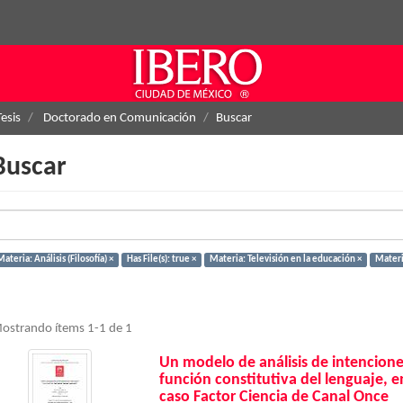
Tesis
Doctorado en Comunicación
Buscar
Buscar
ateria: Análisis (Filosofía) ×
Has File(s): true ×
Materia: Televisión en la educación ×
Materia
ostrando ítems 1-1 de 1
Un modelo de análisis de intencione
función constitutiva del lenguaje, e
caso Factor Ciencia de Canal Once