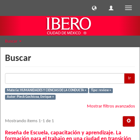
Cambi
naveg
Buscar
Buscar
Ir
Materia: HUMANIDADES Y CIENCIAS DE LA CONDUCTA ×
Tipo: review ×
Autor: Pieck Gochicoa, Enrique ×
Mostrar filtros avanzados
Mostrando ítems 1-1 de 1
Reseña de Escuela, capacitación y aprendizaje. La
formación para el trabajo en una ciudad en transición