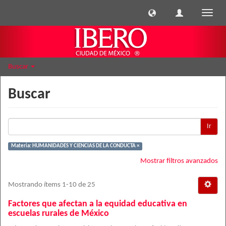
Cambi
naveg
Buscar
Buscar
Ir
Materia: HUMANIDADES Y CIENCIAS DE LA CONDUCTA ×
Mostrar filtros avanzados
Mostrando ítems 1-10 de 25
Factores que afectan a la equidad educativa en
escuelas rurales de México