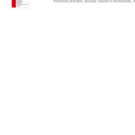
Martínez Bordón, Arcelia
;
Navarro Arredondo, 