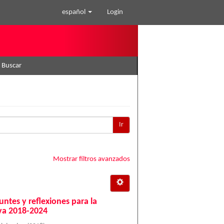
español
Login
Buscar
Ir
Mostrar filtros avanzados
ntes y reflexiones para la
va 2018-2024