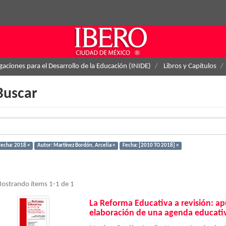
igaciones para el Desarrollo de la Educación (INIDE)
Libros y Capítulos
Buscar
Fecha: 2018 ×
Autor: Martínez Bordón, Arcelia ×
Fecha: [2010 TO 2018] ×
ostrando ítems 1-1 de 1
La Reforma Educativa a revisión: apu
elaboración de una agenda educati