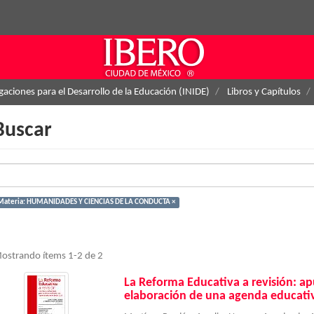
igaciones para el Desarrollo de la Educación (INIDE)
Libros y Capítulos
Buscar
Materia: HUMANIDADES Y CIENCIAS DE LA CONDUCTA ×
ostrando ítems 1-2 de 2
La Reforma Educativa a revisión: apu
elaboración de una agenda educati