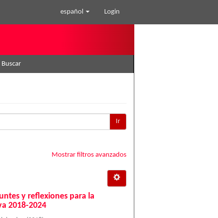
español
Login
Buscar
Ir
Mostrar filtros avanzados
ntes y reflexiones para la
va 2018-2024