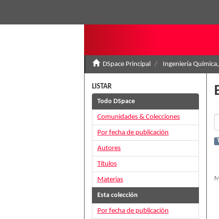
DSpace Principal
Ingeniería Química,
LISTAR
Todo DSpace
Comunidades & Colecciones
Por fecha de publicación
Autores
Títulos
M
Materias
Esta colección
Por fecha de publicación