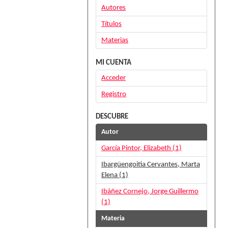
Autores
Títulos
Materias
MI CUENTA
Acceder
Registro
DESCUBRE
Autor
García Pintor, Elizabeth (1)
Ibargüengoitia Cervantes, Marta
Elena (1)
Ibáñez Cornejo, Jorge Guillermo
(1)
Materia