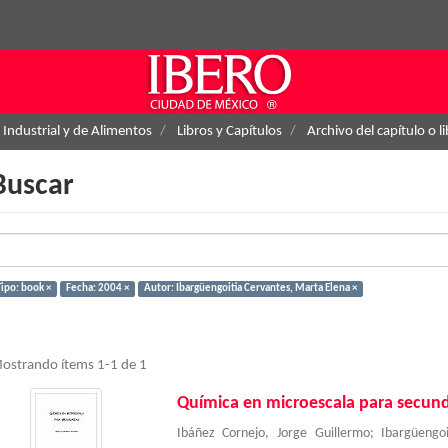
 Industrial y de Alimentos
Libros y Capítulos
Archivo del capítulo o l
Buscar
Tipo: book ×
Fecha: 2004 ×
Autor: Ibargüengoitia Cervantes, Marta Elena ×
ostrando ítems 1-1 de 1
Química en microescala para secund
Ibáñez Cornejo, Jorge Guillermo
;
Ibargüengo