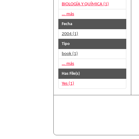
BIOLOGÍA Y QUÍMICA (1)
... más
Fecha
2004 (1)
Tipo
book (1)
... más
Has File(s)
Yes (1)