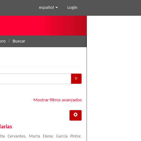
español
Login
ibro
Buscar
Ir
Mostrar filtros avanzados
arias
itia Cervantes, Marta Elena
;
García Pintor,