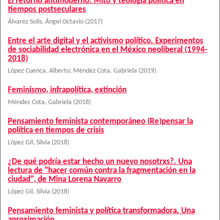
El retorno antimoderno. Mito y teología política en
tiempos postseculares
Álvarez Solís, Ángel Octavio
(
2017
)
Entre el arte digital y el activismo político. Experimentos
de sociabilidad electrónica en el México neoliberal (1994-
2018)
López Cuenca, Alberto
;
Méndez Cota, Gabriela
(
2019
)
Feminismo, infrapolítica, extinción
Méndez Cota, Gabriela
(
2018
)
Pensamiento feminista contemporáneo (Re)pensar la
política en tiempos de crisis
López Gil, Silvia
(
2018
)
¿De qué podría estar hecho un nuevo nosotrxs?. Una
lectura de "hacer común contra la fragmentación en la
ciudad", de Mina Lorena Navarro
López Gil, Silvia
(
2018
)
Pensamiento feminista y política transformadora. Una
aproximación