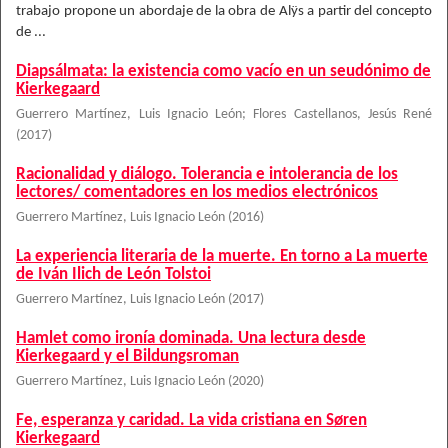
trabajo propone un abordaje de la obra de Alÿs a partir del concepto
de ...
Diapsálmata: la existencia como vacío en un seudónimo de
Kierkegaard
Guerrero Martínez, Luis Ignacio León
;
Flores Castellanos, Jesús René
(
2017
)
Racionalidad y diálogo. Tolerancia e intolerancia de los
lectores/ comentadores en los medios electrónicos
Guerrero Martínez, Luis Ignacio León
(
2016
)
La experiencia literaria de la muerte. En torno a La muerte
de Iván Ilich de León Tolstoi
Guerrero Martínez, Luis Ignacio León
(
2017
)
Hamlet como ironía dominada. Una lectura desde
Kierkegaard y el Bildungsroman
Guerrero Martínez, Luis Ignacio León
(
2020
)
Fe, esperanza y caridad. La vida cristiana en Søren
Kierkegaard