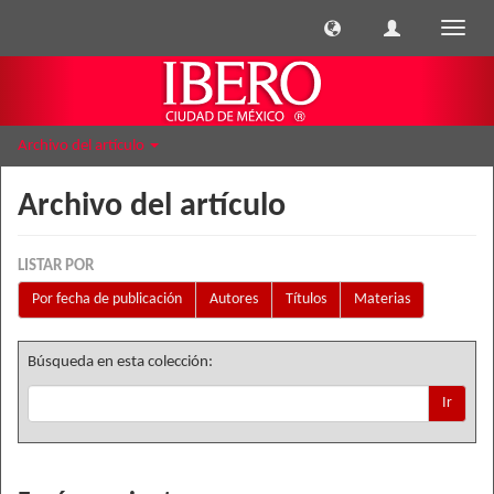
Cambi
naveg
Archivo del artículo
Archivo del artículo
LISTAR POR
Por fecha de publicación
Autores
Títulos
Materias
Búsqueda en esta colección:
Ir