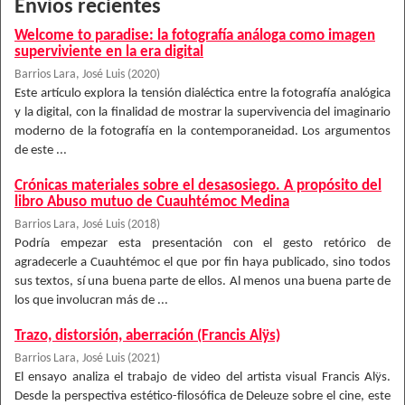
Envíos recientes
Welcome to paradise: la fotografía análoga como imagen
superviviente en la era digital
Barrios Lara, José Luis
(
2020
)
Este artículo explora la tensión dialéctica entre la fotografía analógica
y la digital, con la finalidad de mostrar la supervivencia del imaginario
moderno de la fotografía en la contemporaneidad. Los argumentos
de este ...
Crónicas materiales sobre el desasosiego. A propósito del
libro Abuso mutuo de Cuauhtémoc Medina
Barrios Lara, José Luis
(
2018
)
Podría empezar esta presentación con el gesto retórico de
agradecerle a Cuauhtémoc el que por fin haya publicado, sino todos
sus textos, sí una buena parte de ellos. Al menos una buena parte de
los que involucran más de ...
Trazo, distorsión, aberración (Francis Alÿs)
Barrios Lara, José Luis
(
2021
)
El ensayo analiza el trabajo de video del artista visual Francis Alÿs.
Desde la perspectiva estético-filosófica de Deleuze sobre el cine, este