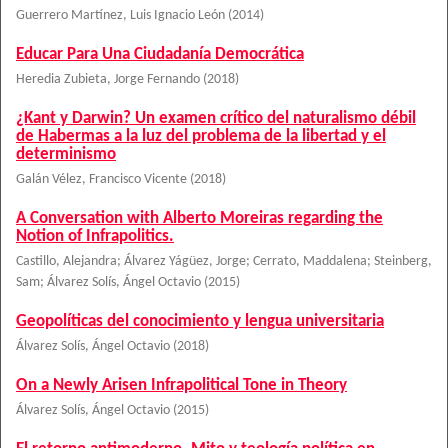
Guerrero Martínez, Luis Ignacio León
(
2014
)
Educar Para Una Ciudadanía Democrática
Heredia Zubieta, Jorge Fernando
(
2018
)
¿Kant y Darwin? Un examen crítico del naturalismo débil
de Habermas a la luz del problema de la libertad y el
determinismo
Galán Vélez, Francisco Vicente
(
2018
)
A Conversation with Alberto Moreiras regarding the
Notion of Infrapolitics.
Castillo, Alejandra
;
Álvarez Yágüez, Jorge
;
Cerrato, Maddalena
;
Steinberg,
Sam
;
Álvarez Solís, Ángel Octavio
(
2015
)
Geopolíticas del conocimiento y lengua universitaria
Álvarez Solís, Ángel Octavio
(
2018
)
On a Newly Arisen Infrapolitical Tone in Theory
Álvarez Solís, Ángel Octavio
(
2015
)